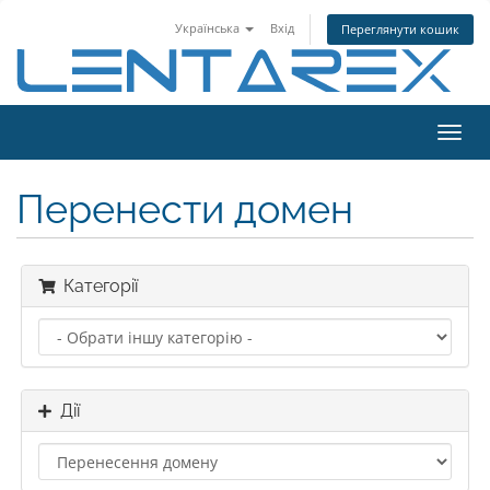
Українська
Вхід
Переглянути кошик
Toggl
navig
Перенести домен
Категорії
Дії